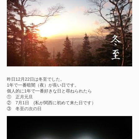
昨日12月22日は冬至でした。
1年で一番暗闇（夜）が長い日です。
個人的に1年で一番好きな日と尋ねられたら
① 正月元旦
② 7月1日 (私が関西に初めて来た日です）
③ 冬至の次の日