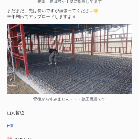
先輩 豊田君が丁寧に指導してます
まだまだ、先は長いですが頑張ってください
来年列伝でアップロードしますよ♬
背後からすみません・・・德田職長です
山元哲也
仕事
いいね！(17)