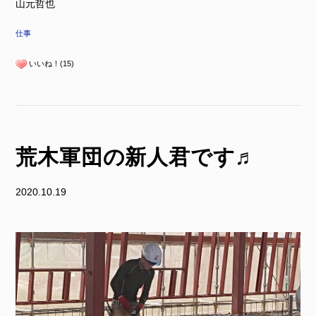
山元哲也
仕事
いいね！(15)
荒木軍団の新人君です♬
2020.10.19