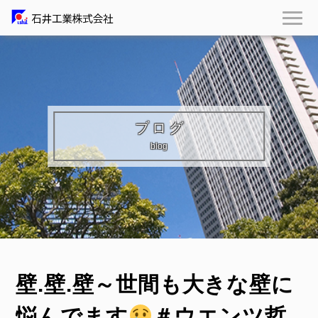
ブログ
blog
壁.壁.壁～世間も大きな壁に
悩んでます
＃ウエンツ哲