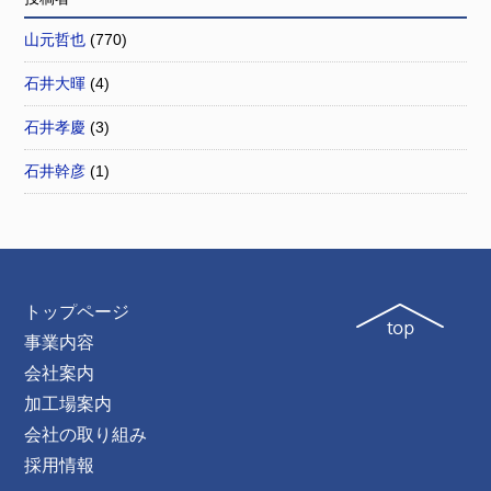
山元哲也
(770)
石井大暉
(4)
石井孝慶
(3)
石井幹彦
(1)
トップページ
事業内容
会社案内
加工場案内
会社の取り組み
採用情報