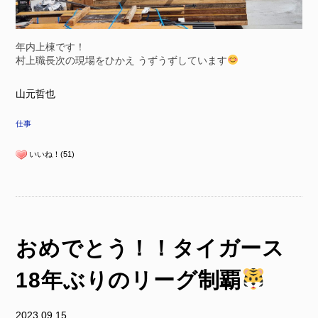
年内上棟です！
村上職長次の現場をひかえ うずうずしています
山元哲也
仕事
いいね！(51)
おめでとう！！タイガース
18年ぶりのリーグ制覇
2023.09.15