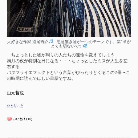
大好きな作家 道尾秀介
悪意無き嘘が一つのテーマです。第1章が
とても切ないです
ちょっとした嘘が周りの人たちの運命を変えてしまう
満月の夜が特別な日になる・・・ちょっとしたミスが人生を左
右する
バタフライエフェクトという言葉がぴったりとくるこの2冊〜こ
の時期に読んでほしい書籍ですね。
山元哲也
ひとりごと
いいね！(16)