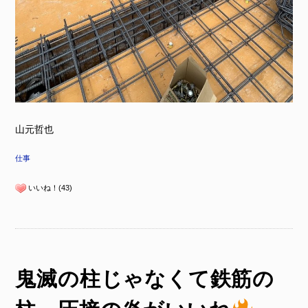
山元哲也
仕事
いいね！(43)
鬼滅の柱じゃなくて鉄筋の