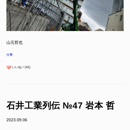
山元哲也
仕事
いいね！(41)
石井工業列伝 №47 岩本 哲
2023.09.06