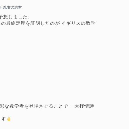
と親友の志村
予想しました。
ーの最終定理を証明したのが イギリスの数学
彩な数学者を登場させることで 一大抒情詩
ます