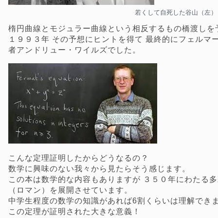
若くして自死した谷山（左）
楕円曲線とモジュラー曲線という相反するもの橋渡しを
１９９３年 その予想にヒントを得て 最終的にフェルマ
者アンドリュー・ワイルズでした。
こんな定理証明したからどうなるの？
数学に興味のない我々から見たらそう感じます。
この本は数学的な内容もありますが ３５０年にわたる多
（ロマン）を展開させています。
中学生程度の数学の知識があれば6割くらいは理解でき
この定理が証明された大きな意義！