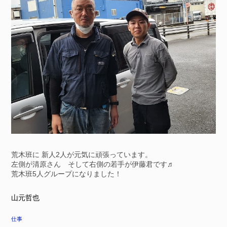
荒木班に 新人2人が元気に頑張っています。
左側が清原さん そして右側の若手が伊藤君です♬
荒木班5人グループになりました！
山元哲也
仕事