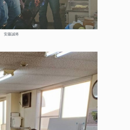
瑛 安藤誠将