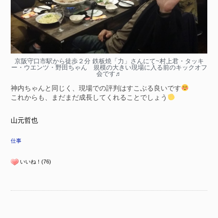
京阪守口市駅から徒歩２分 鉄板焼「力」さんにて~村上君・タッキ
ー・ウエンツ・野田ちゃん 規模の大きい現場に入る前のキックオフ
会です♬
神内ちゃんと同じく、現場での評判はすこぶる良いです
これからも、まだまだ成長してくれることでしょう
山元哲也
仕事
いいね！(76)