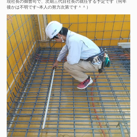
現社長の御曹司で、次期三代目社長の就任する予定です（何年
後かは不明です~本人の努力次第です＾＾）