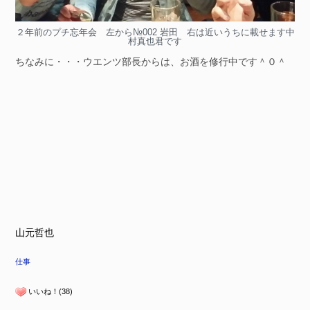
２年前のプチ忘年会 左から№002 岩田 右は近いうちに載せます中
村真也君です
ちなみに・・・ウエンツ部長からは、お酒を修行中です＾０＾
山元哲也
仕事
いいね！(38)