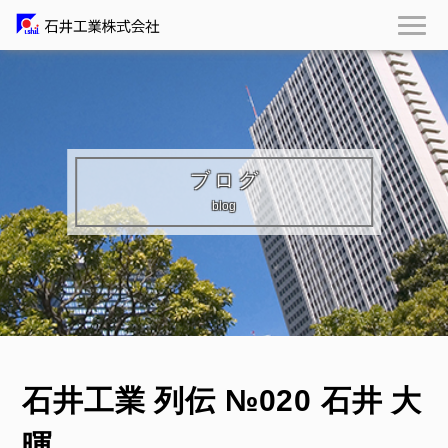
ブログ
blog
石井工業 列伝 №020 石井 大
暉