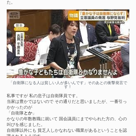
た。
「自衛隊になる人は貧しい人が多いんです」そのあとの衝撃発言で
す！
私事ですが 私の息子は自衛隊員です。
当家は豊かではないので その通りだと思いましたが、一番引っ
かかったのが
「自衛隊
とか
」
かなりの年数教職に就いて 国会議員にまでやられた方の、心の
叫びを感じました。
自衛隊以外にも 貧乏人しかなれない職業があるということを認
識されるようです。