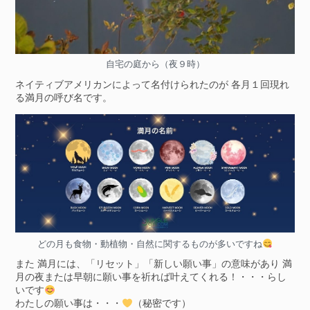
自宅の庭から（夜９時）
ネイティブアメリカンによって名付けられたのが 各月１回現れ
る満月の呼び名です。
どの月も食物・動植物・自然に関するものが多いですね
また 満月には、「リセット」「新しい願い事」の意味があり 満
月の夜または早朝に願い事を祈れば叶えてくれる！・・・らし
いです
わたしの願い事は・・・
（秘密です）