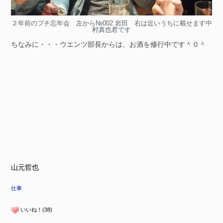
２年前のプチ忘年会 左から№002 岩田 右は近いうちに載せます中
村真也君です
ちなみに・・・ウエンツ部長からは、お酒を修行中です＾０＾
山元哲也
仕事
いいね！(38)