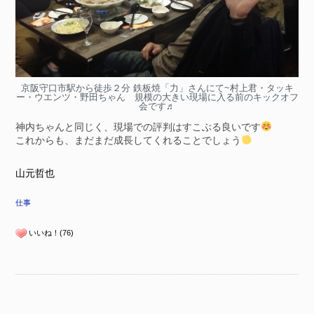
京阪守口市駅から徒歩２分 鉄板焼「力」さんにて~村上君・タッキ
ー・ウエンツ・野田ちゃん 規模の大きい現場に入る前のキックオフ
会です♬
神内ちゃんと同じく、現場での評判はすこぶる良いです
これからも、まだまだ成長してくれることでしょう
山元哲也
仕事
いいね！(76)