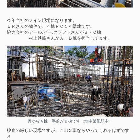
今年当社のメイン現場になります。
ＵＲさんの物件で、４棟ＲＣ１４階建です。
協力会社のアール.ビー.クラフトさんがＢ・Ｃ棟
村上鉄筋さんがＡ・Ｄ棟を担当してます。
奥からＡ棟 手前がＢ棟です（地中梁配筋中）
検査の厳しい現場ですが、この２班ならやってくれるはずです
♬