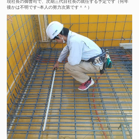
現社長の御曹司で、次期三代目社長の就任する予定です（何年
後かは不明です~本人の努力次第です＾＾）