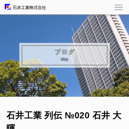
ブログ
blog
石井工業 列伝 №020 石井 大
暉